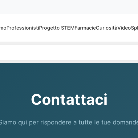
amo
Professionisti
Progetto STEM
Farmacie
Curiosità
Video
Sp
Contattaci
Siamo qui per rispondere a tutte le tue domand