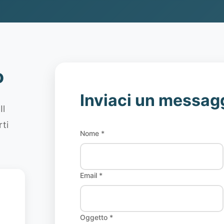
o
Inviaci un messag
Il
rti
Nome *
Email *
Oggetto *