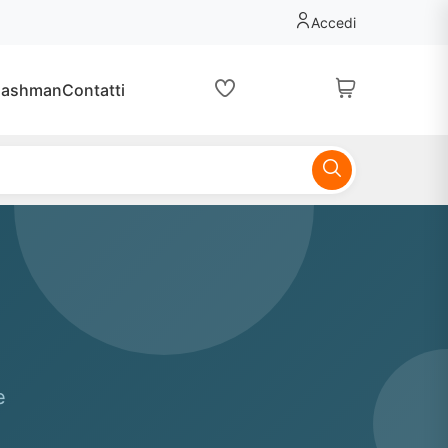
Accedi
lashman
Contatti
e