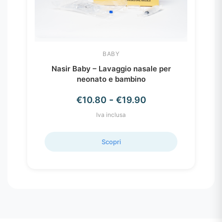
BABY
Nasir Baby – Lavaggio nasale per
neonato e bambino
Fascia
-
€
10.80
€
19.90
di
Iva inclusa
prezzo:
Scopri
da
€10.80
a
€19.90