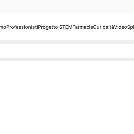
amo
Professionisti
Progetto STEM
Farmacie
Curiosità
Video
Sp