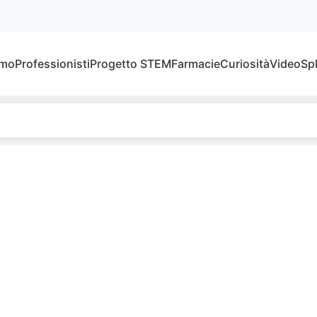
amo
Professionisti
Progetto STEM
Farmacie
Curiosità
Video
Sp