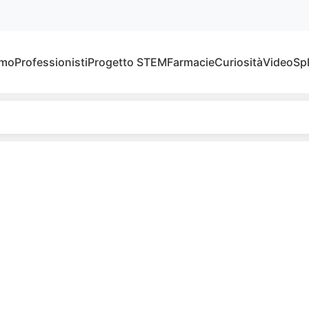
amo
Professionisti
Progetto STEM
Farmacie
Curiosità
Video
Sp