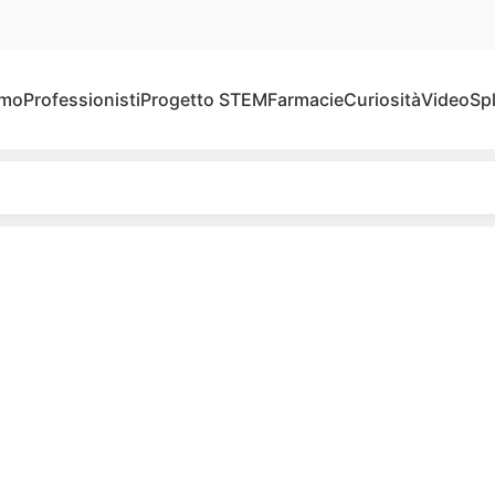
amo
Professionisti
Progetto STEM
Farmacie
Curiosità
Video
Sp