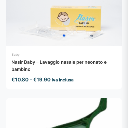
Baby
Nasir Baby – Lavaggio nasale per neonato e
bambino
Fascia
€
10.80
-
€
19.90
Iva inclusa
di
prezzo:
da
€10.80
a
€19.90